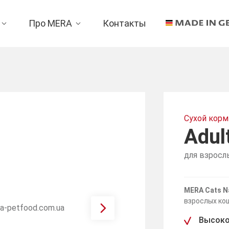
Про MERA
Контакты
Сухой корм
Adul
для взросл
MERA Cats N
взрослых кош
Высоко