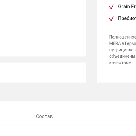
Grain F
Пребио
Полноценное
MERA в Герма
нутрициолог
объединены 
качеством.
Состав