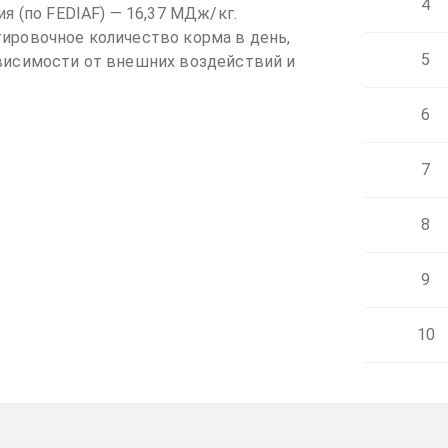
4
я (по FEDIAF) — 16,37 МДж/кг.
ировочное количество корма в день,
5
висимости от внешних воздействий и
6
7
8
9
10