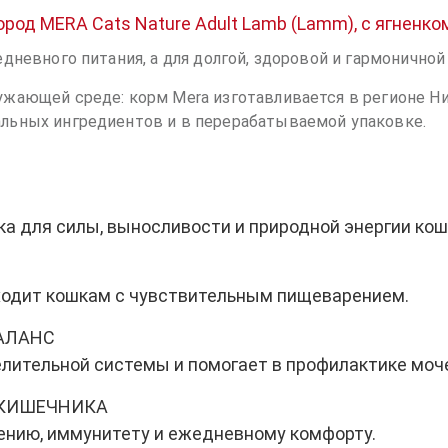
род MERA Cats Nature Adult Lamb (Lamm), с ягненко
едневного питания, а для долгой, здоровой и гармонично
ужающей среде: корм Mera изготавливается в регионе Н
альных ингредиентов и в перерабатываемой упаковке.
а для силы, выносливости и природной энергии кош
одходит кошкам с чувствительным пищеварением.
АЛАНС
ительной системы и помогает в профилактике моч
 КИШЕЧНИКА
нию, иммунитету и ежедневному комфорту.