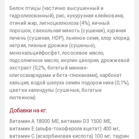
Белок птицы (частично высушенный и
гидролизованный), рис, кукурузная клейковина,
птичий жир, лигноцеллюлоза (4%), яичный
порошок, свекольная мякоть (сушеная), куриная
печень (сушеная, HDP), льняное семя, хлор хлорид
натрия, пивные дрожжи (сушеные),
монокальцийфосфат, лососевое масло,
подсолнечное масло, инулин цикория, дрожжевой
экстракт (0,2%, богатый маннан-
олигосахаридами и бета-глюканами), карбонат
кальция, водой шелуха семян подорожника (0,1%),
цветки календулы (сушеные, богатые
лютеином).
Добавки на кг:
Витамин A 18000 МЕ, витамин D3 1500 МЕ,
витамин E (альфа-токоферола ацетат) 400 мг,
витамин С (аскорбиновая кислота) 100 мг, таурин