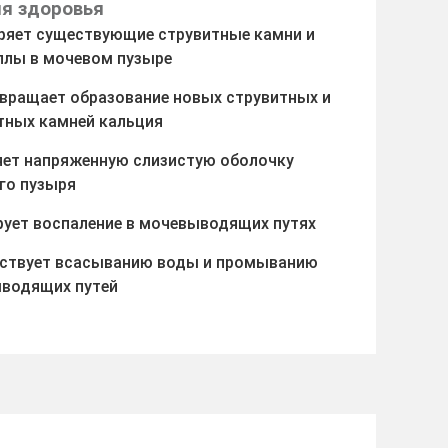
я здоровья
ряет существующие струвитные камни и
ллы в мочевом пузыре
вращает образование новых струвитных и
тных камней кальция
яет напряженную слизистую оболочку
го пузыря
рует воспаление в мочевыводящих путях
ствует всасыванию воды и промыванию
водящих путей