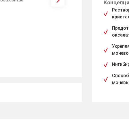
Концепци
Раство
криста
Предот
оксала
Укрепл
мочево
Ингиби
Способ
мочевы