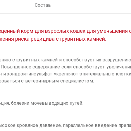
Состав
ноценный корм для взрослых кошек для уменьшения 
жения риска рецидива струвитных камней.
ению струвитных камней и способствует их разрушению,
 Повышенное содержание соли способствует увеличени
н и хондроитинсульфат укрепляют эпителиальные клетки
роваться с ветеринарным специалистом.
ьция, болезни мочевыводящих путей.
сокое кровяное давление, параллельное введение препа