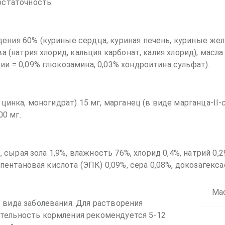
остаточность.
ния 60% (куриные сердца, куриная печень, куриные желу
а (натрия хлорид, кальция карбонат, калия хлорид), масл
и = 0,09% глюкозамина, 0,03% хондроитина сульфат).
цинка, моногидрат) 15 мг, марганец (в виде марганца-II-с
00 мг.
%, сырая зола 1,9%, влажность 76%, хлорид 0,4%, натрий 0
пентановая кислота (ЭПК) 0,09%, сера 0,08%, докозагексае
Мас
 вида заболевания. Для растворения
тельность кормления рекомендуется 5-12