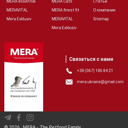
MERA essential
MERA Cats
Статьи
MERAVITAL
MERA finest fit
О компании
Mera Exklusiv
MERAVITAL
Sitemap
Mera Exklusiv
Связаться с нами
+38 (067) 186 84 21
mera.ukraine@gmail.com
© 2026 · MERA - The Petfood Family.