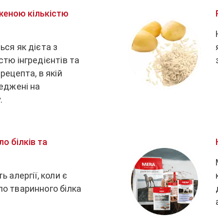
еженою кількістю
ся як дієта з
тю інгредієнтів та
рецепта, в якій
реджені на
.
о білків та
 алергії, коли є
о тваринного білка