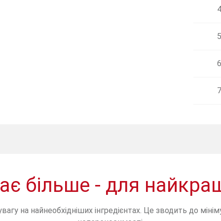
4
5
6
7
є більше - для найкращ
вагу на найнеобхідніших інгредієнтах. Це зводить до мінім