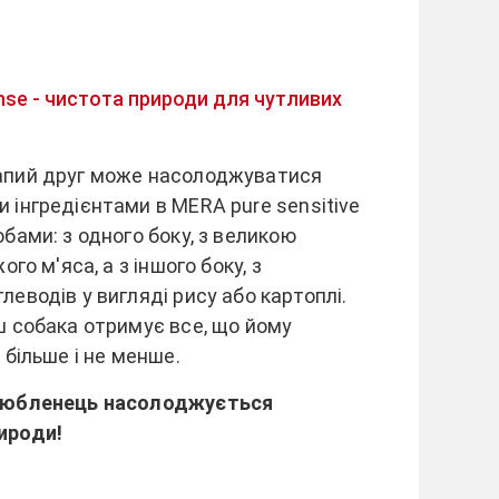
nse - чистота природи для чутливих
апий друг може насолоджуватися
 інгредієнтами в MERA pure sensitive
бами: з одного боку, з великою
ого м'яса, а з іншого боку, з
еводів у вигляді рису або картоплі.
ш собака отримує все, що йому
 більше і не менше.
любленець насолоджується
ироди!