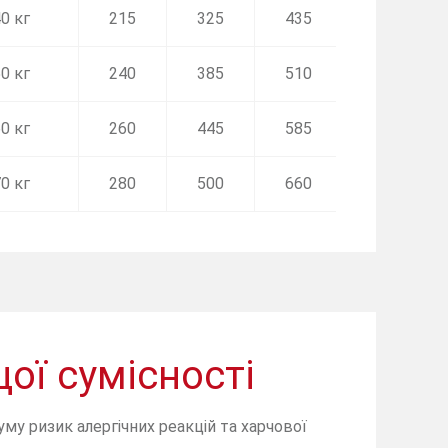
0 кг
215
325
435
510
0 кг
240
385
510
600
0 кг
260
445
585
690
0 кг
280
500
660
775
ої сумісності
уму ризик алергічних реакцій та харчової