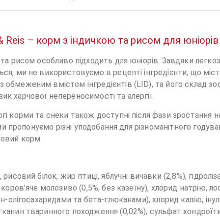
n & Reis – корм з індичкою та рисом для юніорі
ою та рисом особливо підходить для юніорів. Завдяки легк
ться, ми не використовуємо в рецепті інгредієнти, що м
з обмеженим вмістом інгредієнтів (LID), та його склад з
зик харчової непереносимості та алергії.
огі корми та снеки також доступні після фази зростання н
ve ми пропонуємо різні уподобання для різноманітного годув
ковий корм.
рисовий білок, жир птиці, яблучні вичавки (2,8%), гідролізат
, коров’яче молозиво (0,5%, без казеїну), хлорид натрію, 
анан-олігосахаридами та бета-глюканами), хлорид калію, іну
 тканин тваринного походження (0,02%), сульфат хондроїти