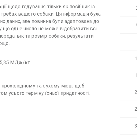
ії щодо годування тільки як посібник із
отребах вашого собаки. Ця інформація була
их даних, але повинна бути адаптована до
у що одне число не може відобразити всі
 порода, вік та розмір собаки, результати
тощо.
1
15,35 МДж/кг.
1
у прохолодному та сухому місці, щоб
2
ом усього терміну їхньої придатності.
2
3