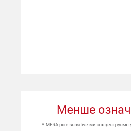
Менше означа
У MERA pure sensitive ми концентруємо у