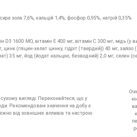
сира зола 7,6%, кальцій 1,4%, фосфор 0,95%, натрій 0,35%.
 D3 1600 МО, вітамін E 400 мг, вітамін C 300 мг, мідь (у виг
 цинк (гліцин-хелат цинку, гідріт (твердий)) 40 мг, залізо (
т) 35 мг, йод (йодат кальцію, безводний) 2,0 мг, селен (се
Очі
 сухому вигляді. Переконайтеся, що у
кі
оди. Рекомендовані значення на добу є
ва
ежно від зовнішніх впливів та настрою
к
пе
р