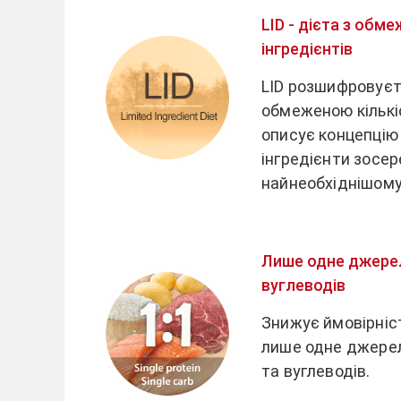
LID - дієта з обм
інгредієнтів
LID розшифровуєть
обмеженою кількіс
описує концепцію 
інгредієнти зосе
найнеобхіднішому
Лише одне джерел
вуглеводів
Знижує ймовірність
лише одне джерел
та вуглеводів.