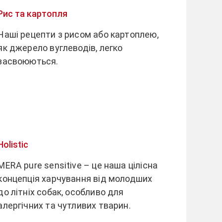
Рис та картопля
Наші рецепти з рисом або картоплею,
як джерело вуглеводів, легко
засвоюються.
Holistic
MERA pure sensitive – це наша цілісна
концепція харчування від молодших
до літніх собак, особливо для
алергічних та чутливих тварин.