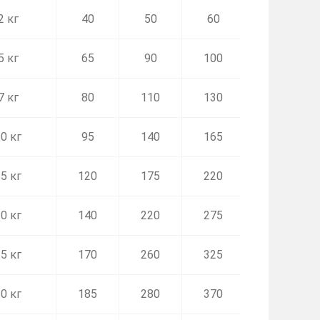
2 кг
40
50
60
60
5 кг
65
90
100
120
7 кг
80
110
130
150
0 кг
95
140
165
195
5 кг
120
175
220
255
0 кг
140
220
275
315
5 кг
170
260
325
370
0 кг
185
280
370
425