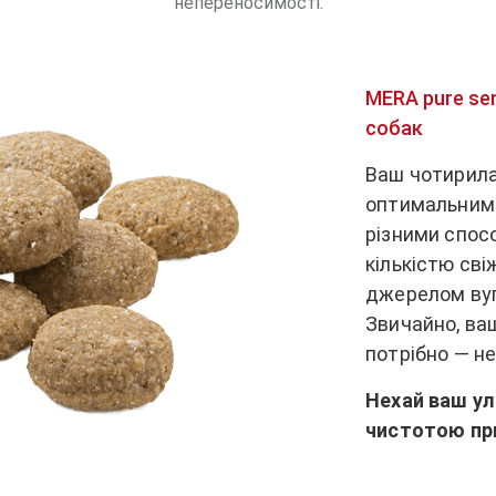
непереносимості.
MERA pure se
собак
Ваш чотирил
оптимальними
різними спосо
кількістю свіж
джерелом вугл
Звичайно, ва
потрібно — не
Нехай ваш у
чистотою пр