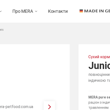
Про MERA
Контакти
eis
Сухий корм 
Juni
повноцінни
індичкою т
MERA pure se
раціон з інди
травленням.