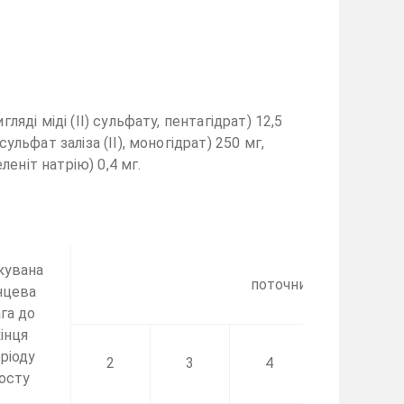
ляді міді (II) сульфату, пентагідрат) 12,5
сульфат заліза (II), моногідрат) 250 мг,
леніт натрію) 0,4 мг.
кувана
поточний вік, місяці –
нцева
га до
інця
ріоду
2
3
4
6
осту