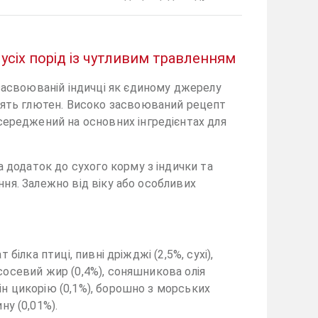
в усіх порід із чутливим травленням
озасвоюваній індичці як єдиному джерелу
істять глютен. Високо засвоюваний рецепт
осереджений на основних інгредієнтах для
а додаток до сухого корму з індички та
ання. Залежно від віку або особливих
 білка птиці, пивні дріжджі (2,5%, сухі),
лососевий жир (0,4%), соняшникова олія
лін цикорію (0,1%), борошно з морських
ну (0,01%).