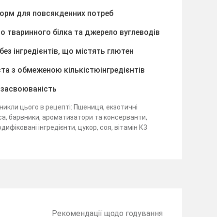
корм для повсякденних потреб
о тваринного білка та джерело вуглеводів
без інгредієнтів, що містять глютен
ієта з обмеженою кількістюінгредієнтів
 засвоюваність
никли цього в рецепті: Пшениця, екзотичні
а, барвники, ароматизатори та консерванти,
ифіковані інгредієнти, цукор, соя, вітамін К3
Рекомендації щодо годування