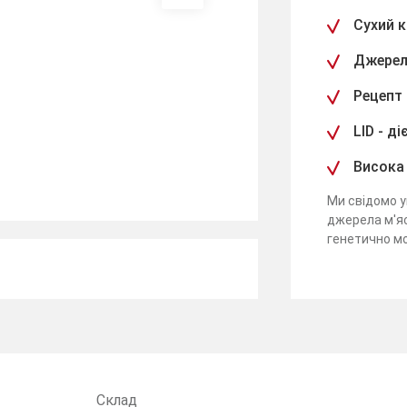
Сухий 
Джерел
Рецепт 
LID - д
Висока
Ми свідомо у
джерела м'яс
генетично мод
Склад