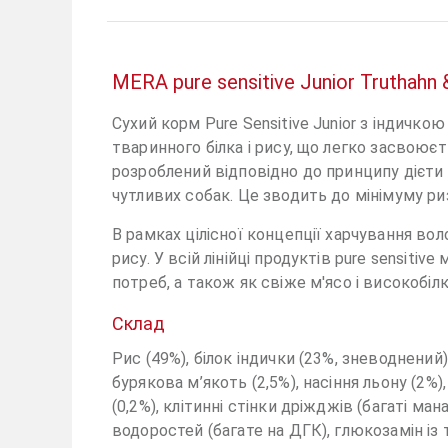
MERA pure sensitive Junior Truthah
Сухий корм Pure Sensitive Junior з індичк
тваринного білка і рису, що легко засвоює
розроблений відповідно до принципу дієти 
чутливих собак. Це зводить до мінімуму ри
В рамках цілісної концепції харчування вол
рису. У всій лінійці продуктів pure sensiti
потреб, а також як свіже м'ясо і високобіл
Склад
Рис (49%), білок індички (23%, зневоднений), 
бурякова м’якоть (2,5%), насіння льону (2%)
(0,2%), клітинні стінки дріжджів (багаті м
водоростей (багате на ДГК), глюкозамін із