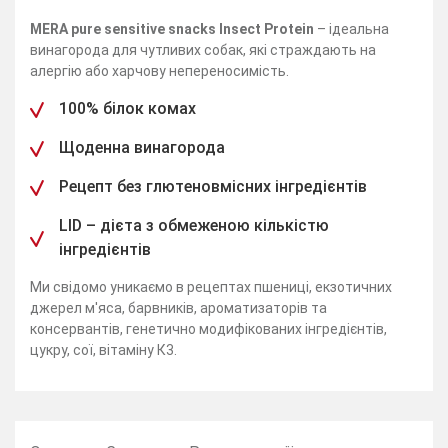
MERA pure sensitive snacks Insect Protein
– ідеальна
винагорода для чутливих собак, які страждають на
алергію або харчову непереносимість.
100% білок комах
Щоденна винагорода
Рецепт без глютеновмісних інгредієнтів
LID – дієта з обмеженою кількістю
інгредієнтів
Ми свідомо уникаємо в рецептах пшениці, екзотичних
джерел м'яса, барвників, ароматизаторів та
консервантів, генетично модифікованих інгредієнтів,
цукру, сої, вітаміну К3.