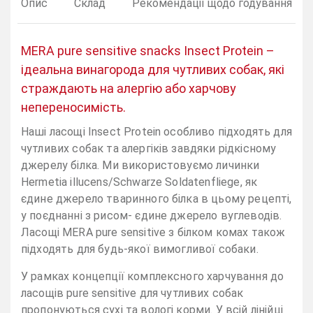
Опис
Склад
Рекомендації щодо годування
MERA pure sensitive snacks Insect Protein –
ідеальна винагорода для чутливих собак, які
страждають на алергію або харчову
непереносимість.
Наші ласощі Insect Protein особливо підходять для
чутливих собак та алергіків завдяки рідкісному
джерелу білка. Ми використовуємо личинки
Hermetia illucens/Schwarze Soldatenfliege, як
єдине джерело тваринного білка в цьому рецепті,
у поєднанні з рисом- єдине джерело вуглеводів.
Ласощі MERA pure sensitive з білком комах також
підходять для будь-якої вимогливої ​​собаки.
У рамках концепції комплексного харчування до
ласощів pure sensitive для чутливих собак
пропонуються сухі та вологі корми. У всій лінійці